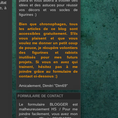
plaira et vous aidera à trouver des
ltat
idées et des astuces pour réussir
e, à
vos décors et vos socles de
figurines :)
Bien que chronophages, tous
les articles de ce blog sont
accessibles gratuitement. S'ils
vous plaisent et que vous
voulez me donner un petit coup
de pouce, je récupère volontiers
des figurines et rabiots
inutilisés pour mes futurs
projets. Si vous en avez qui
trainent, hésitez pas à me
joindre grâce au formulaire de
contact ci-dessous :)
Amicalement, Dimitri "Dim69"
FORMULAIRE DE CONTACT
Le formulaire BLOGGER est
malheureusement HS :/ Pour me
joindre facilement, vous avez mon