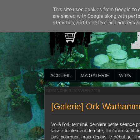
This site uses cookies from Google to de
are shared with Google along with perfo
statistics, and to detect and address a
ACCUEIL
MA GALERIE
WIPS
DIMANCHE 3 JANVIER 2016
[Galerie] Ork Warhamm
Voilà l'ork terminé, dernière petite séance
laissé totalement de côté, il m'aura suffit
pas pourquoi, mais depuis le début, je l'