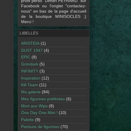
profil perso "Dimitri PEYRARD" sur
Facebook ou l'onglet "contactez-
nous" en bas de la page d'accueil
de la boutique MINISOCLES ;)
Merci !
LIBELLÉS
ARISTEIA
(1)
DUST 1947
(4)
EPIC
(8)
Grimdark
(5)
INFINITY
(3)
Inspiration
(12)
Kill Team
(11)
Ma galerie
(84)
Mes figurines préférées
(6)
Mort aux Wips
(8)
One Day One Mini !
(10)
Palette
(9)
Peinture de figurines
(70)