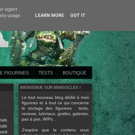
ser-agent
rate usage
LEARN MORE
GOT IT
E FIGURINES
TESTS
BOUTIQUE
BIENVENUE SUR MINISOCLES !
Le tout nouveau blog dédié à mes
figurines et à tout ce qui concerne
le soclage des figurines : tests,
reviews, tutoriaux, guides, galeries,
pas à pas, WIPs...
puis
sais
J'espère que le contenu vous
ment