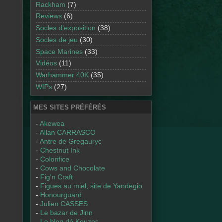
Rackham
(7)
Reviews
(6)
Socles d'exposition
(38)
Socles de jeu
(30)
Space Marines
(33)
Vidéos
(11)
Warhammer 40K
(35)
WIPs
(27)
MES SITES PRÉFÉRÉS
-
Akewea
-
Allan CARRASCO
-
Antre de Gregauryc
-
Chestnut Ink
-
Colorifice
-
Cows and Chocolate
-
Fig'n Craft
-
Figues au miel, site de Yandegio
-
Honourguard
-
Julien CASSES
-
Le bazar de Jinn
-
Le blog dé Kouzes