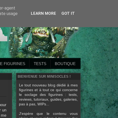
ser-agent
rate usage
LEARN MORE
GOT IT
E FIGURINES
TESTS
BOUTIQUE
BIENVENUE SUR MINISOCLES !
Le tout nouveau blog dédié à mes
figurines et à tout ce qui concerne
le soclage des figurines : tests,
reviews, tutoriaux, guides, galeries,
pas à pas, WIPs...
pour
r un
J'espère que le contenu vous
i me