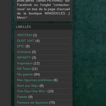
profil perso "Dimitri PEYRARD" sur
Facebook ou l'onglet "contactez-
nous" en bas de la page d'accueil
de la boutique MINISOCLES ;)
Merci !
LIBELLÉS
ARISTEIA
(1)
DUST 1947
(4)
EPIC
(8)
Grimdark
(5)
INFINITY
(3)
Inspiration
(12)
Kill Team
(11)
Ma galerie
(84)
Mes figurines préférées
(6)
Mort aux Wips
(8)
One Day One Mini !
(10)
Palette
(9)
Peinture de figurines
(70)