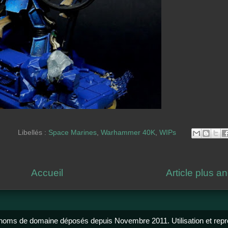
Libellés :
Space Marines
,
Warhammer 40K
,
WIPs
nv
log
art
ar
oy
Thi
ag
a
er
s!
er
e
Accueil
Article plus a
pa
sur
su
r
X
F
e-
c
ma
b
il
o
 noms de domaine déposés depuis Novembre 2011. Utilisation et reprodu