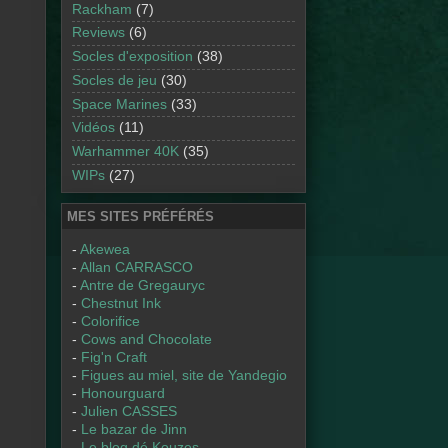
Rackham
(7)
Reviews
(6)
Socles d'exposition
(38)
Socles de jeu
(30)
Space Marines
(33)
Vidéos
(11)
Warhammer 40K
(35)
WIPs
(27)
MES SITES PRÉFÉRÉS
-
Akewea
-
Allan CARRASCO
-
Antre de Gregauryc
-
Chestnut Ink
-
Colorifice
-
Cows and Chocolate
-
Fig'n Craft
-
Figues au miel, site de Yandegio
-
Honourguard
-
Julien CASSES
-
Le bazar de Jinn
-
Le blog dé Kouzes