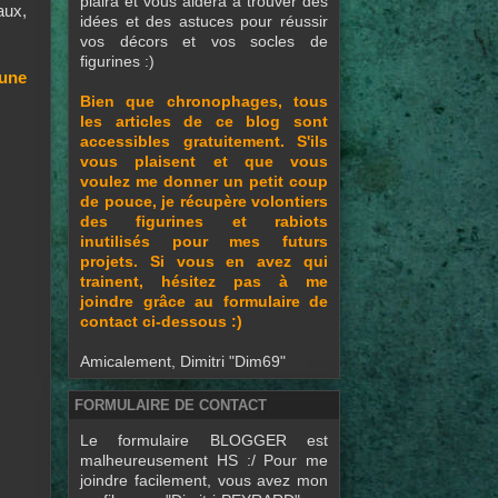
plaira et vous aidera à trouver des
aux,
idées et des astuces pour réussir
vos décors et vos socles de
figurines :)
 une
Bien que chronophages, tous
les articles de ce blog sont
accessibles gratuitement. S'ils
vous plaisent et que vous
voulez me donner un petit coup
de pouce, je récupère volontiers
des figurines et rabiots
inutilisés pour mes futurs
projets. Si vous en avez qui
trainent, hésitez pas à me
joindre grâce au formulaire de
contact ci-dessous :)
Amicalement, Dimitri "Dim69"
FORMULAIRE DE CONTACT
Le formulaire BLOGGER est
malheureusement HS :/ Pour me
joindre facilement, vous avez mon