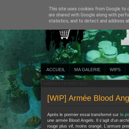
This site uses cookies from Google to de
are shared with Google along with perfo
statistics, and to detect and address a
ACCUEIL
MA GALERIE
WIPS
SAMEDI 6 FÉVRIER 2016
[WIP] Armée Blood Ange
Après le premier essai transformé sur
le p
une armée Blood Angels. Il s'agit d'un archivi
rouge plus vif, moins orangé. L'armure pre