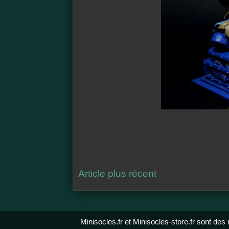
Article plus récent
Minisocles.fr et Minisocles-store.fr sont des