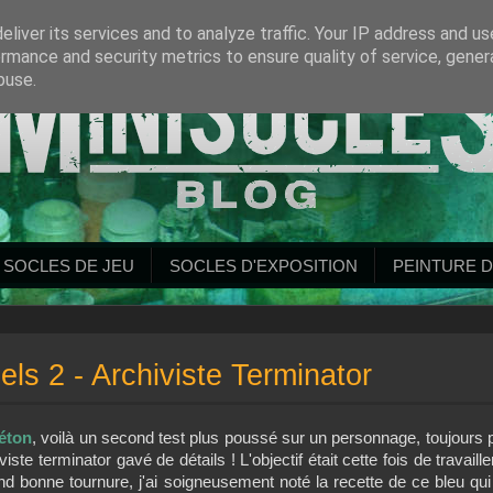
liver its services and to analyze traffic. Your IP address and u
rmance and security metrics to ensure quality of service, gene
buse.
SOCLES DE JEU
SOCLES D'EXPOSITION
PEINTURE D
ls 2 - Archiviste Terminator
iéton
, voilà un second test plus poussé sur un personnage, toujours 
ste terminator gavé de détails ! L'objectif était cette fois de travaille
nd bonne tournure, j'ai soigneusement noté la recette de ce bleu qu