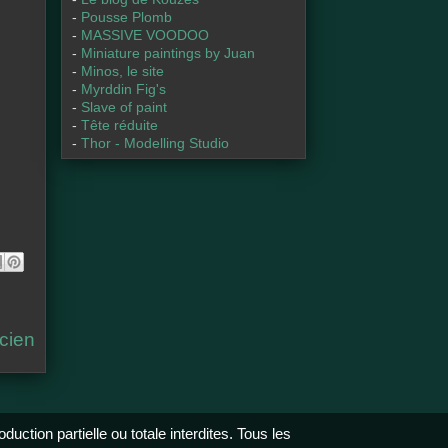
-
Pousse Plomb
-
MASSIVE VOODOO
-
Miniature paintings by Juan
-
Minos, le site
-
Myrddin Fig's
-
Slave of paint
-
Tête réduite
-
Thor - Modelling Studio
t
art
g
ag
r
er
ncien
r
sur
a
Pin
e
ter
o
est
k
ction partielle ou totale interdites. Tous les