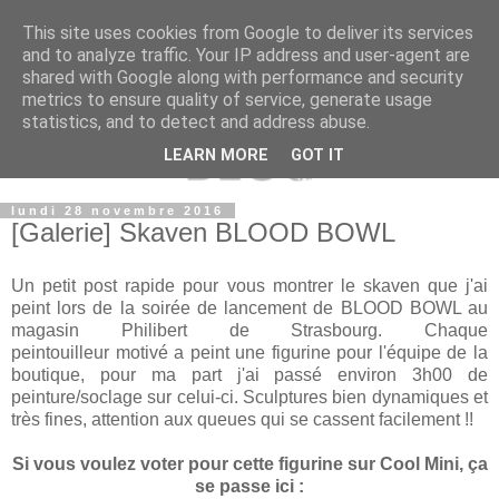
This site uses cookies from Google to deliver its services
and to analyze traffic. Your IP address and user-agent are
shared with Google along with performance and security
metrics to ensure quality of service, generate usage
statistics, and to detect and address abuse.
LEARN MORE
GOT IT
lundi 28 novembre 2016
[Galerie] Skaven BLOOD BOWL
Un petit post rapide pour vous montrer le skaven que j'ai
peint lors de la soirée de lancement de BLOOD BOWL au
magasin Philibert de Strasbourg. Chaque
peintouilleur motivé a peint une figurine pour l'équipe de la
boutique, pour ma part j'ai passé environ 3h00 de
peinture/soclage sur celui-ci. Sculptures bien dynamiques et
très fines, attention aux queues qui se cassent facilement !!
Si vous voulez voter pour cette figurine sur Cool Mini, ça
se passe ici :