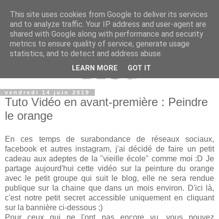
This site uses cookies from Google to deliver its services
and to analyze traffic. Your IP address and user-agent are
shared with Google along with performance and security
metrics to ensure quality of service, generate usage
statistics, and to detect and address abuse.
LEARN MORE
GOT IT
vendredi 14 juin 2019
Tuto Vidéo en avant-première : Peindre
le orange
En ces temps de surabondance de réseaux sociaux,
facebook et autres instagram, j'ai décidé de faire un petit
cadeau aux adeptes de la "vieille école" comme moi :D Je
partage aujourd'hui cette vidéo sur la peinture du orange
avec le petit groupe qui suit le blog, elle ne sera rendue
publique sur la chaine que dans un mois environ. D'ici là,
c'est notre petit secret accessible uniquement en cliquant
sur la bannière ci-dessous ;)
Pour ceux qui ne l'ont pas encore vu, vous pouvez