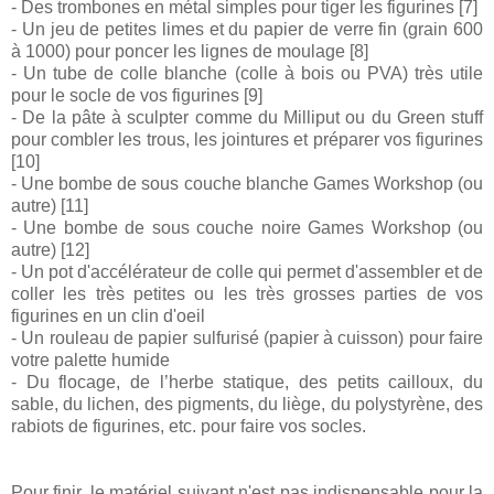
- Des trombones en métal simples pour tiger les figurines [7]
- Un jeu de petites limes et du papier de verre fin (grain 600
à 1000) pour poncer les lignes de moulage [8]
- Un tube de colle blanche (colle à bois ou PVA) très utile
pour le socle de vos figurines [9]
- De la pâte à sculpter comme du Milliput ou du Green stuff
pour combler les trous, les jointures et préparer vos figurines
[10]
- Une bombe de sous couche blanche Games Workshop (ou
autre) [11]
- Une bombe de sous couche noire Games Workshop (ou
autre) [12]
- Un pot d'accélérateur de colle qui permet d'assembler et de
coller les très petites ou les très grosses parties de vos
figurines en un clin d'oeil
- Un rouleau de papier sulfurisé (papier à cuisson) pour faire
votre palette humide
- Du flocage, de l’herbe statique, des petits cailloux, du
sable, du lichen, des pigments, du liège, du polystyrène, des
rabiots de figurines, etc. pour faire vos socles.
Pour finir, le matériel suivant n'est pas indispensable pour la