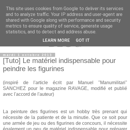
This site uses cookies from Google to deliver its services
and to analyze traffic. Your IP address and user-agent are
shared with Google along with performance and security
metrics to ensure quality of service, generate usage
statistics, and to detect and address abuse.
LEARN MORE
GOT IT
mardi 1 octobre 2013
[Tuto] Le matériel indispensable pour
peindre les figurines
(inspiré de l'article écrit par Manuel "Manumilitari"
SANCHEZ pour le magazine RAVAGE, modifié et publié
avec l'accord de l'auteur)
La peinture des figurines est un hobby très prenant qui
nécessite de la patiente et de la minutie. Que ce soit pour
une armée de jeu ou des figurines de concours, il nécessite
également un peu de matériel indispensable pour préparer