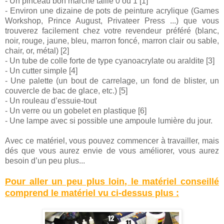
- Un pinceau bon marché taille 0 ou 1 [1]
- Environ une dizaine de pots de peinture acrylique (Games
Workshop, Prince August, Privateer Press ...) que vous
trouverez facilement chez votre revendeur préféré (blanc,
noir, rouge, jaune, bleu, marron foncé, marron clair ou sable,
chair, or, métal) [2]
- Un tube de colle forte de type cyanoacrylate ou araldite [3]
- Un cutter simple [4]
- Une palette (un bout de carrelage, un fond de blister, un
couvercle de bac de glace, etc.) [5]
- Un rouleau d’essuie-tout
- Un verre ou un gobelet en plastique [6]
- Une lampe avec si possible une ampoule lumière du jour.
Avec ce matériel, vous pouvez commencer à travailler, mais
dés que vous aurez envie de vous améliorer, vous aurez
besoin d’un peu plus...
Pour aller un peu plus loin, le matériel conseillé
comprend le matériel vu ci-dessus plus :