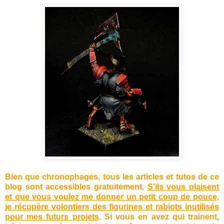
Bien que chronophages, tous les articles et tutos de ce
blog sont accessibles gratuitement.
S'ils vous plaisent
et que vous voulez me donner un petit coup de pouce,
je récupère volontiers des figurines et rabiots inutilisés
pour mes futurs projets
. Si vous en avez qui trainent,