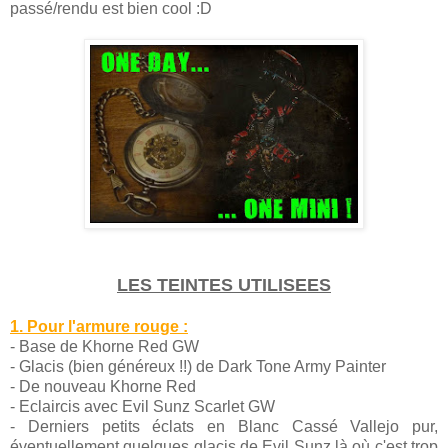
passé/rendu est bien cool :D
LES TEINTES UTILISEES
1. Pour l'armure rouge :
- Base de Khorne Red GW
- Glacis (bien généreux !!) de Dark Tone Army Painter
- De nouveau Khorne Red
- Eclaircis avec Evil Sunz Scarlet GW
- Derniers petits éclats en Blanc Cassé Vallejo pur,
éventuellement quelques glacis de Evil Sunz là où c'est trop