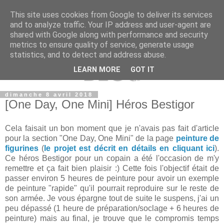
This site uses cookies from Google to deliver its services
and to analyze traffic. Your IP address and user-agent are
shared with Google along with performance and security
metrics to ensure quality of service, generate usage
statistics, and to detect and address abuse.
LEARN MORE
GOT IT
dimanche 8 avril 2018
[One Day, One Mini] Héros Bestigor
Cela faisait un bon moment que je n'avais pas fait d'article
pour la section "One Day, One Mini" de la page
peinture de
figurines
(
le projet est décrit en détails en cliquant ici
).
Ce héros Bestigor pour un copain a été l'occasion de m'y
remettre et ça fait bien plaisir :) Cette fois l'objectif était de
passer environ 5 heures de peinture pour avoir un exemple
de peinture "rapide" qu'il pourrait reproduire sur le reste de
son armée. Je vous épargne tout de suite le suspens, j'ai un
peu dépassé (1 heure de préparation/soclage + 6 heures de
peinture) mais au final, je trouve que le compromis temps