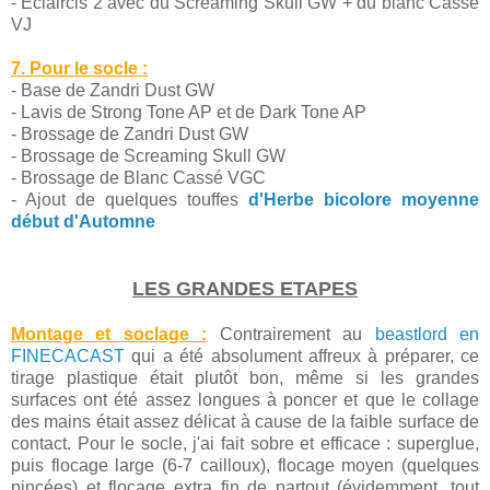
- Eclaircis 2 avec du Screaming Skull GW + du blanc Cassé
VJ
7. Pour le socle :
- Base de Zandri Dust GW
- Lavis de Strong Tone AP et de Dark Tone AP
- Brossage de Zandri Dust GW
- Brossage de Screaming Skull GW
- Brossage de Blanc Cassé VGC
- Ajout de quelques touffes
d'Herbe bicolore moyenne
début d'Automne
LES GRANDES ETAPES
Montage et soclage :
Contrairement au
beastlord en
FINECACAST
qui a été absolument affreux à préparer, ce
tirage plastique était plutôt bon, même si les grandes
surfaces ont été assez longues à poncer et que le collage
des mains était assez délicat à cause de la faible surface de
contact. Pour le socle, j'ai fait sobre et efficace : superglue,
puis flocage large (6-7 cailloux), flocage moyen (quelques
pincées) et flocage extra fin de partout (évidemment, tout